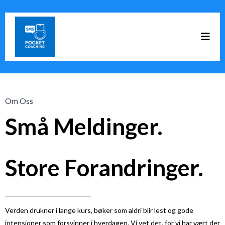
Om Oss
Små Meldinger.
Store Forandringer.
Verden drukner i lange kurs, bøker som aldri blir lest og gode
intensjoner som forsvinner i hverdagen. Vi vet det, for vi har vært der