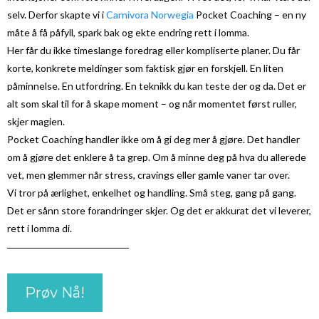
selv. Derfor skapte vi i
Carnivora Norwegia
Pocket Coaching – en ny
måte å få påfyll, spark bak og ekte endring rett i lomma.
Her får du ikke timeslange foredrag eller kompliserte planer. Du får
korte, konkrete meldinger som faktisk gjør en forskjell. En liten
påminnelse. En utfordring. En teknikk du kan teste der og da. Det er
alt som skal til for å skape moment – og når momentet først ruller,
skjer magien.
Pocket Coaching handler ikke om å gi deg mer å gjøre. Det handler
om å gjøre det enklere å ta grep. Om å minne deg på hva du allerede
vet, men glemmer når stress, cravings eller gamle vaner tar over.
Vi tror på ærlighet, enkelhet og handling. Små steg, gang på gang.
Det er sånn store forandringer skjer. Og det er akkurat det vi leverer,
rett i lomma di.
Prøv Nå!